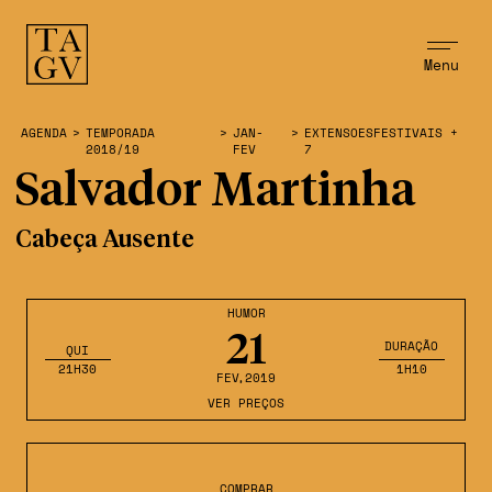
Menu
AGENDA
>
TEMPORADA
>
JAN-
>
EXTENSOESFESTIVAIS +
2018/19
FEV
7
Salvador Martinha
Cabeça Ausente
HUMOR
21
DURAÇÃO
QUI
21H30
1H10
FEV
,2019
VER PREÇOS
COMPRAR