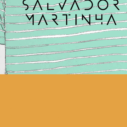
Um “share location” do seu
pensamento alheado. Em que
pensa Salvador Martinha
quando desliga do mundo?