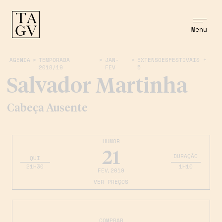
Menu
AGENDA
>
TEMPORADA
>
JAN-
>
EXTENSOESFESTIVAIS +
2018/19
FEV
5
Salvador Martinha
Cabeça Ausente
HUMOR
21
DURAÇÃO
QUI
21H30
1H10
FEV
,2019
VER PREÇOS
COMPRAR