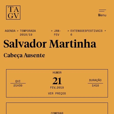
Menu
AGENDA
>
TEMPORADA
>
JAN-
>
EXTENSOESFESTIVAIS +
2018/19
FEV
6
Salvador Martinha
Cabeça Ausente
HUMOR
21
DURAÇÃO
QUI
21H30
1H10
FEV
,2019
VER PREÇOS
COMPRAR