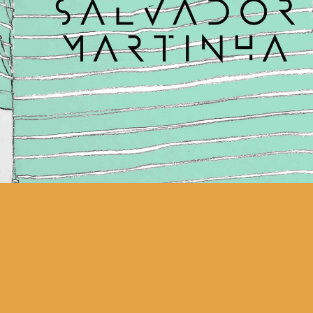
Um “share location” do seu
pensamento alheado. Em que
pensa Salvador Martinha
quando desliga do mundo?