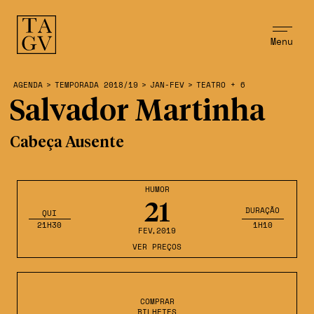
Menu
AGENDA
>
TEMPORADA 2018/19
>
JAN-FEV
>
TEATRO + 6
Salvador Martinha
Cabeça Ausente
HUMOR
21
DURAÇÃO
QUI
21H30
1H10
FEV
,2019
VER PREÇOS
COMPRAR
BILHETES