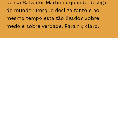
pensa Salvador Martinha quando desliga
do mundo? Porque desliga tanto e ao
mesmo tempo está tão ligado? Sobre
medo e sobre verdade. Para rir, claro.
DATA
HORÁRIO
21, Fevereiro 2019
21H30
DURAÇÃO
FAIXA ETÁRIA
PREÇO
1h10
M/16
€15
€12 < 25, estudante, > 65,
comunidade UC, grupo ≥ 10,
desempregado, parcerias