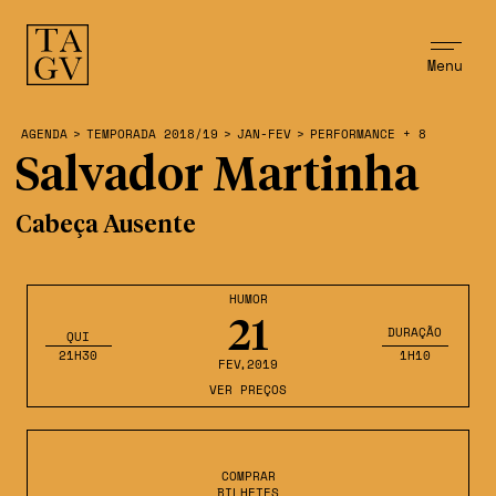
Menu
AGENDA
>
TEMPORADA 2018/19
>
JAN-FEV
>
PERFORMANCE + 8
Salvador Martinha
Cabeça Ausente
HUMOR
21
DURAÇÃO
QUI
21H30
1H10
FEV
,2019
VER PREÇOS
COMPRAR
BILHETES