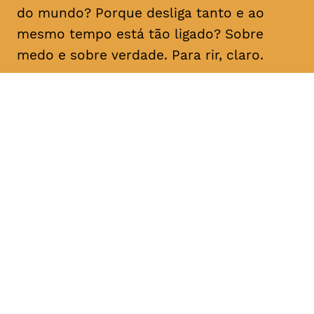
do mundo? Porque desliga tanto e ao
mesmo tempo está tão ligado? Sobre
medo e sobre verdade. Para rir, claro.
DATA
HORÁRIO
21, Fevereiro 2019
21H30
DURAÇÃO
FAIXA ETÁRIA
PREÇO
1h10
M/16
€15
€12 < 25, estudante, > 65,
comunidade UC, grupo ≥ 10,
desempregado, parcerias