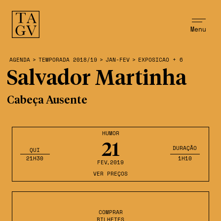
Menu
AGENDA
>
TEMPORADA 2018/19
>
JAN-FEV
>
EXPOSICAO + 6
Salvador Martinha
Cabeça Ausente
HUMOR
21
DURAÇÃO
QUI
21H30
1H10
FEV
,2019
VER PREÇOS
COMPRAR
BILHETES