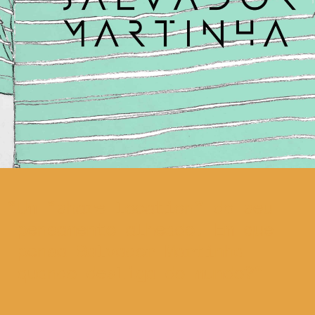
Um “share location” do seu
pensamento alheado. Em que
pensa Salvador Martinha
quando desliga do mundo?