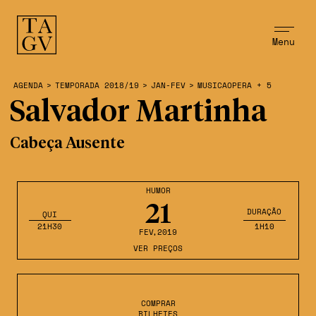
Menu
AGENDA
>
TEMPORADA 2018/19
>
JAN-FEV
>
MUSICAOPERA + 5
Salvador Martinha
Cabeça Ausente
HUMOR
21
DURAÇÃO
QUI
21H30
1H10
FEV
,2019
VER PREÇOS
COMPRAR
BILHETES