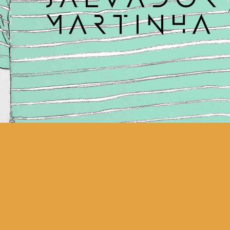
Um “share location” do seu
pensamento alheado. Em que
pensa Salvador Martinha
quando desliga do mundo?