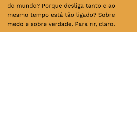
do mundo? Porque desliga tanto e ao
mesmo tempo está tão ligado? Sobre
medo e sobre verdade. Para rir, claro.
DATA
HORÁRIO
21, Fevereiro 2019
21H30
DURAÇÃO
FAIXA ETÁRIA
PREÇO
1h10
M/16
€15
€12 < 25, estudante, > 65,
comunidade UC, grupo ≥ 10,
desempregado, parcerias