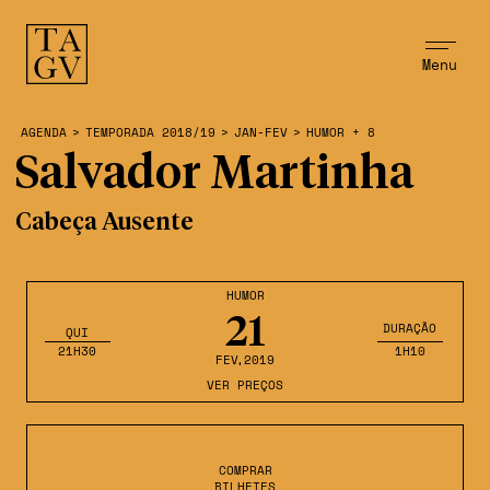
Menu
AGENDA
>
TEMPORADA 2018/19
>
JAN-FEV
>
HUMOR + 8
Salvador Martinha
Cabeça Ausente
HUMOR
21
DURAÇÃO
QUI
21H30
1H10
FEV
,2019
VER PREÇOS
COMPRAR
BILHETES