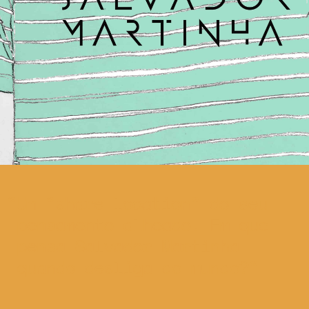
Um “share location” do seu
pensamento alheado. Em que
pensa Salvador Martinha
quando desliga do mundo?