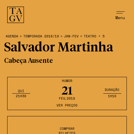
Menu
AGENDA
>
TEMPORADA 2018/19
>
JAN-FEV
>
TEATRO + 5
Salvador Martinha
Cabeça Ausente
HUMOR
21
DURAÇÃO
QUI
21H30
1H10
FEV
,2019
VER PREÇOS
COMPRAR
BILHETES