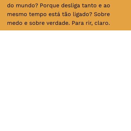
do mundo? Porque desliga tanto e ao
mesmo tempo está tão ligado? Sobre
medo e sobre verdade. Para rir, claro.
DATA
HORÁRIO
21, Fevereiro 2019
21H30
DURAÇÃO
FAIXA ETÁRIA
PREÇO
1h10
M/16
€15
€12 < 25, estudante, > 65,
comunidade UC, grupo ≥ 10,
desempregado, parcerias