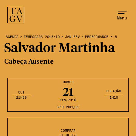
Menu
AGENDA
>
TEMPORADA 2018/19
>
JAN-FEV
>
PERFORMANCE + 5
Salvador Martinha
Cabeça Ausente
HUMOR
21
DURAÇÃO
QUI
21H30
1H10
FEV
,2019
VER PREÇOS
COMPRAR
BILHETES