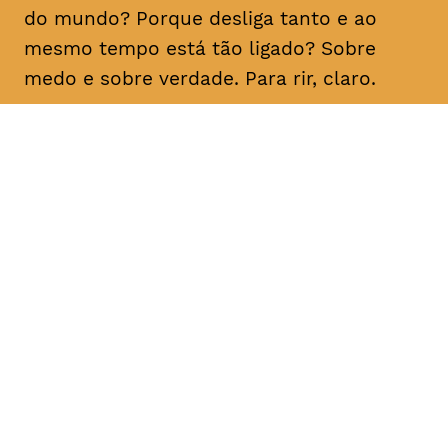
do mundo? Porque desliga tanto e ao
mesmo tempo está tão ligado? Sobre
medo e sobre verdade. Para rir, claro.
DATA
HORÁRIO
21, Fevereiro 2019
21H30
DURAÇÃO
FAIXA ETÁRIA
PREÇO
1h10
M/16
€15
€12 < 25, estudante, > 65,
comunidade UC, grupo ≥ 10,
desempregado, parcerias