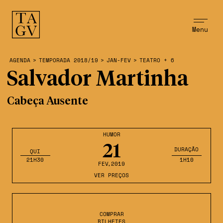
Menu
AGENDA
>
TEMPORADA 2018/19
>
JAN-FEV
>
TEATRO + 6
Salvador Martinha
Cabeça Ausente
HUMOR
21
DURAÇÃO
QUI
21H30
1H10
FEV
,2019
VER PREÇOS
COMPRAR
BILHETES