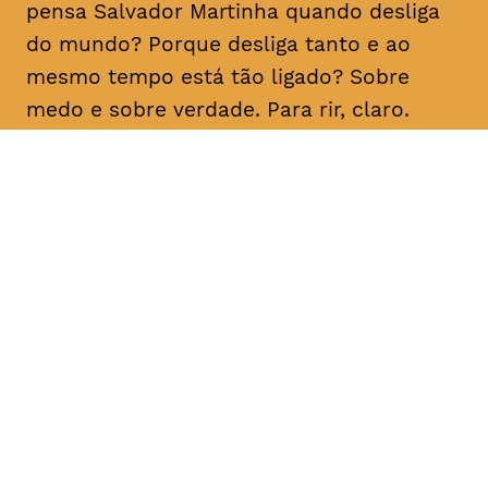
pensa Salvador Martinha quando desliga
do mundo? Porque desliga tanto e ao
mesmo tempo está tão ligado? Sobre
medo e sobre verdade. Para rir, claro.
DATA
HORÁRIO
21, Fevereiro 2019
21H30
DURAÇÃO
FAIXA ETÁRIA
PREÇO
1h10
M/16
€15
€12 < 25, estudante, > 65,
comunidade UC, grupo ≥ 10,
desempregado, parcerias