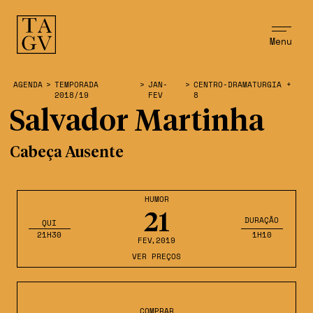
Menu
AGENDA
>
TEMPORADA
>
JAN-
>
CENTRO-DRAMATURGIA +
2018/19
FEV
8
Salvador Martinha
Cabeça Ausente
HUMOR
21
DURAÇÃO
QUI
21H30
1H10
FEV
,2019
VER PREÇOS
COMPRAR