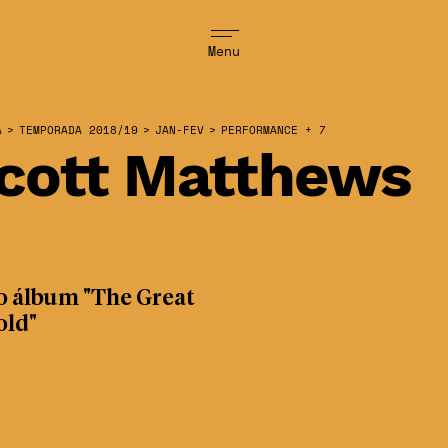
Menu
A
>
TEMPORADA 2018/19
>
JAN-FEV
>
PERFORMANCE + 7
cott Matthews
o álbum "The Great
old"