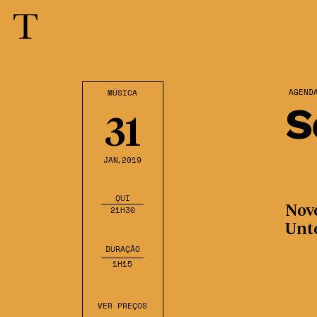
AGEND
MÚSICA
S
31
JAN
,2019
QUI
Nov
21H30
Unt
DURAÇÃO
1H15
VER PREÇOS