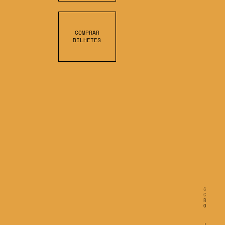
COMPRAR
BILHETES
S
C
R
O
L
L