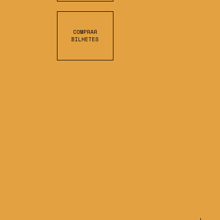
COMPRAR
BILHETES
S
C
R
O
L
L