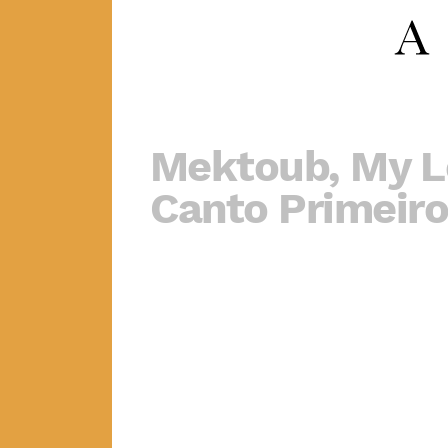
Mektoub, My L
Canto Primeir