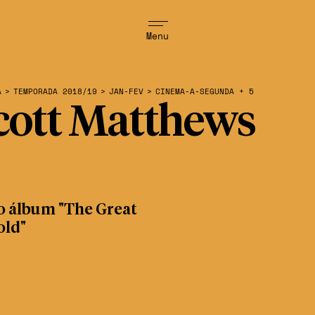
Menu
A
>
TEMPORADA 2018/19
>
JAN-FEV
>
CINEMA-A-SEGUNDA + 5
cott Matthews
o álbum "The Great
old"