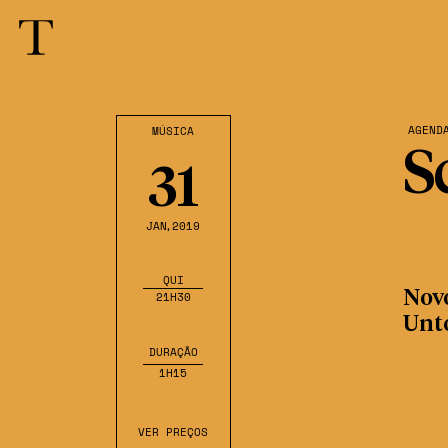
AGEND
MÚSICA
S
31
JAN
,2019
QUI
Nov
21H30
Unt
DURAÇÃO
1H15
VER PREÇOS