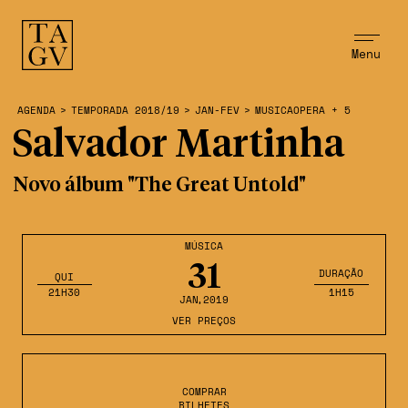
Menu
AGENDA
>
TEMPORADA 2018/19
>
JAN-FEV
>
MUSICAOPERA + 5
Salvador Martinha
Novo álbum "The Great Untold"
MÚSICA
31
DURAÇÃO
QUI
21H30
1H15
JAN
,2019
VER PREÇOS
COMPRAR
BILHETES