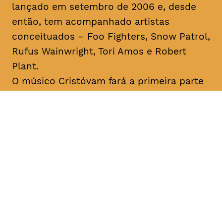
lançado em setembro de 2006 e, desde
então, tem acompanhado artistas
conceituados – Foo Fighters, Snow Patrol,
Rufus Wainwright, Tori Amos e Robert
Plant.
O músico Cristóvam fará a primeira parte
do concerto. Flávio Cristóvam é um
cantautor açoriano que remete para o
universo
indie-folk
. Ao longo da sua
carreira foi distinguido com diversos
prémios de composição musical, tendo
sido o primeiro português a vencer o
International Songwriting Competition
(2018).