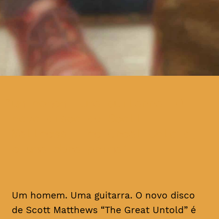
um homem. Uma guitarra. O
novo disco de Scott
Matthews, The Great Untold,
é uma obra-prima
Um homem. Uma guitarra. O novo disco
de Scott Matthews “The Great Untold” é