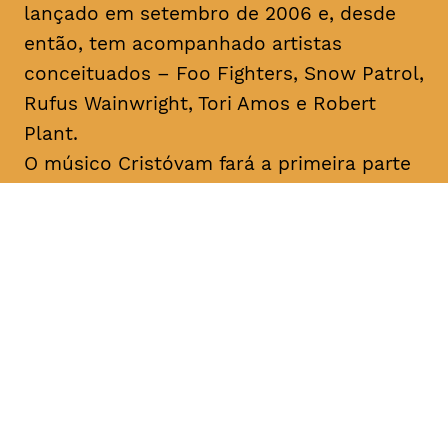
lançado em setembro de 2006 e, desde
então, tem acompanhado artistas
conceituados – Foo Fighters, Snow Patrol,
Rufus Wainwright, Tori Amos e Robert
Plant.
O músico Cristóvam fará a primeira parte
do concerto. Flávio Cristóvam é um
cantautor açoriano que remete para o
universo
indie-folk
. Ao longo da sua
carreira foi distinguido com diversos
prémios de composição musical, tendo
sido o primeiro português a vencer o
International Songwriting Competition
(2018).