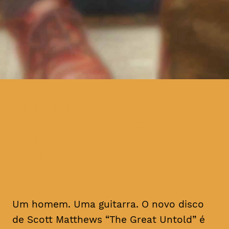
um homem. Uma guitarra. O
novo disco de Scott
Matthews, The Great Untold,
é uma obra-prima
Um homem. Uma guitarra. O novo disco
de Scott Matthews “The Great Untold” é