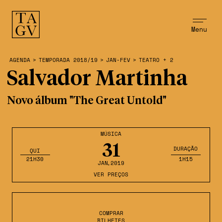
Menu
AGENDA
>
TEMPORADA 2018/19
>
JAN-FEV
>
TEATRO + 2
Salvador Martinha
Novo álbum "The Great Untold"
MÚSICA
31
DURAÇÃO
QUI
21H30
1H15
JAN
,2019
VER PREÇOS
COMPRAR
BILHETES