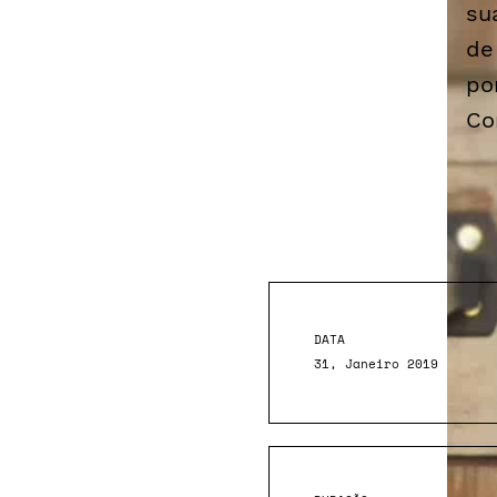
su
de
po
Co
DATA
31, Janeiro 2019