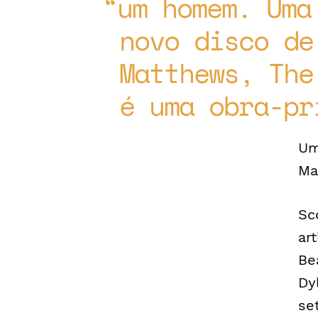
um homem. Uma
novo disco de
Matthews, The
é uma obra-pr
Um
Ma
Sc
ar
Be
Dy
se