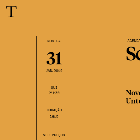
AGEND
MÚSICA
S
31
JAN
,2019
QUI
Nov
21H30
Unt
DURAÇÃO
1H15
VER PREÇOS