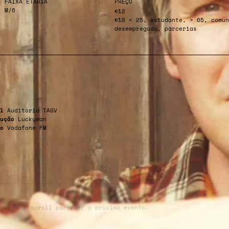
FAIXA ETÁRIA
PREÇO
M/6
€12
€10 < 25, estudante, > 65, comun
desempregado, parcerias
l
Auditório TAGV
ução
Luckyman
io
Vodafone FM
 ou faça scroll para ver o próximo evento.