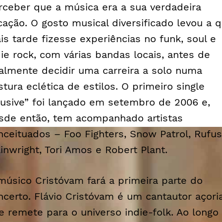
rceber que a música era a sua verdadeira
cação. O gosto musical diversificado levou a 
is tarde fizesse experiências no
funk
,
soul
e
die rock
, com várias bandas locais, antes de
nalmente decidir uma carreira a solo numa
stura eclética de estilos. O primeiro single
lusive” foi lançado em setembro de 2006 e,
sde então, tem acompanhado artistas
nceituados – Foo Fighters, Snow Patrol, Rufus
inwright, Tori Amos e Robert Plant.
músico Cristóvam fará a primeira parte do
ncerto. Flávio Cristóvam é um cantautor açori
e remete para o universo
indie-folk
. Ao longo