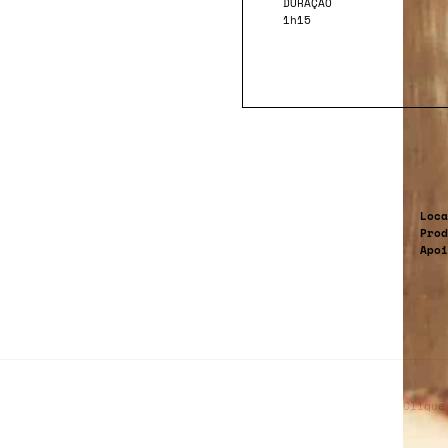
DURAÇÃO
1h15
Loca
Prod
Apo
Clique