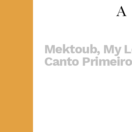
Mektoub, My L
Canto Primeir