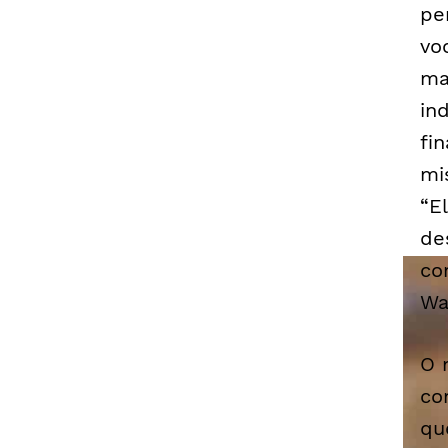
pe
vo
ma
in
fi
mi
“E
de
co
Wa
O 
co
qu