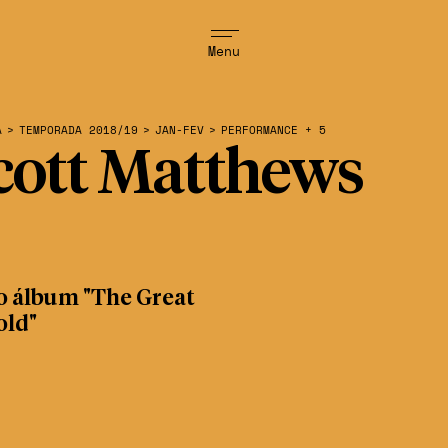
Menu
A
>
TEMPORADA 2018/19
>
JAN-FEV
>
PERFORMANCE + 5
cott Matthews
o álbum "The Great
old"