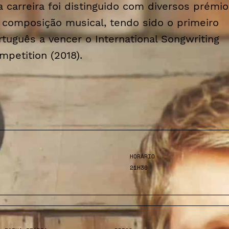
a carreira foi distinguido com diversos prémi
 composição musical, tendo sido o primeiro
rtuguês a vencer o International Songwriting
mpetition (2018).
HORÁRIO
21H30