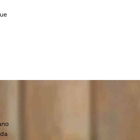
que
ano
 da