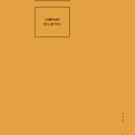
COMPRAR
BILHETES
S
C
R
O
L
L