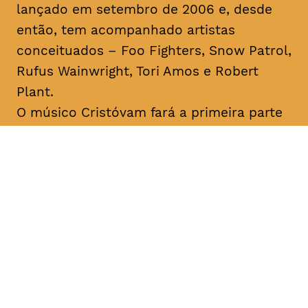
lançado em setembro de 2006 e, desde
então, tem acompanhado artistas
conceituados – Foo Fighters, Snow Patrol,
Rufus Wainwright, Tori Amos e Robert
Plant.
O músico Cristóvam fará a primeira parte
do concerto. Flávio Cristóvam é um
cantautor açoriano que remete para o
universo
indie-folk
. Ao longo da sua
carreira foi distinguido com diversos
prémios de composição musical, tendo
sido o primeiro português a vencer o
International Songwriting Competition
(2018).