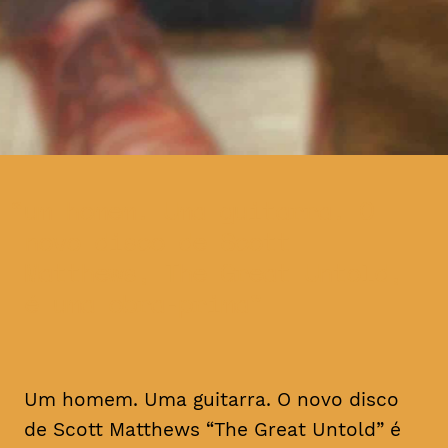
um homem. Uma guitarra. O
novo disco de Scott
Matthews, The Great Untold,
é uma obra-prima
Um homem. Uma guitarra. O novo disco
de Scott Matthews “The Great Untold” é