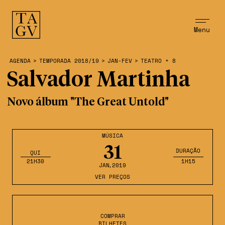
Menu
AGENDA
>
TEMPORADA 2018/19
>
JAN-FEV
>
TEATRO + 8
Salvador Martinha
Novo álbum "The Great Untold"
MÚSICA
31
DURAÇÃO
QUI
21H30
1H15
JAN
,2019
VER PREÇOS
COMPRAR
BILHETES