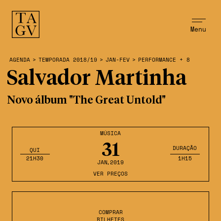
Menu
AGENDA
>
TEMPORADA 2018/19
>
JAN-FEV
>
PERFORMANCE + 8
Salvador Martinha
Novo álbum "The Great Untold"
MÚSICA
31
DURAÇÃO
QUI
21H30
1H15
JAN
,2019
VER PREÇOS
COMPRAR
BILHETES