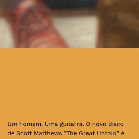
um homem. Uma guitarra. O
novo disco de Scott
Matthews, The Great Untold,
é uma obra-prima
Um homem. Uma guitarra. O novo disco
de Scott Matthews “The Great Untold” é