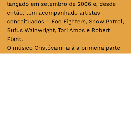
lançado em setembro de 2006 e, desde
então, tem acompanhado artistas
conceituados – Foo Fighters, Snow Patrol,
Rufus Wainwright, Tori Amos e Robert
Plant.
O músico Cristóvam fará a primeira parte
do concerto. Flávio Cristóvam é um
cantautor açoriano que remete para o
universo
indie-folk
. Ao longo da sua
carreira foi distinguido com diversos
prémios de composição musical, tendo
sido o primeiro português a vencer o
International Songwriting Competition
(2018).