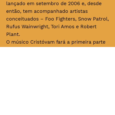
lançado em setembro de 2006 e, desde
então, tem acompanhado artistas
conceituados – Foo Fighters, Snow Patrol,
Rufus Wainwright, Tori Amos e Robert
Plant.
O músico Cristóvam fará a primeira parte
do concerto. Flávio Cristóvam é um
cantautor açoriano que remete para o
universo
indie-folk
. Ao longo da sua
carreira foi distinguido com diversos
prémios de composição musical, tendo
sido o primeiro português a vencer o
International Songwriting Competition
(2018).