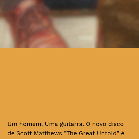
um homem. Uma guitarra. O
novo disco de Scott
Matthews, The Great Untold,
é uma obra-prima
Um homem. Uma guitarra. O novo disco
de Scott Matthews “The Great Untold” é