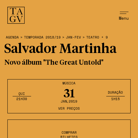
Menu
AGENDA
>
TEMPORADA 2018/19
>
JAN-FEV
>
TEATRO + 9
Salvador Martinha
Novo álbum "The Great Untold"
MÚSICA
31
DURAÇÃO
QUI
21H30
1H15
JAN
,2019
VER PREÇOS
COMPRAR
BILHETES