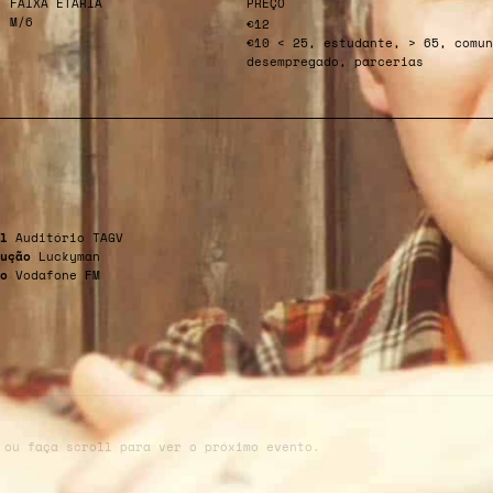
FAIXA ETÁRIA
PREÇO
M/6
€12
€10 < 25, estudante, > 65, comun
desempregado, parcerias
l
Auditório TAGV
ução
Luckyman
io
Vodafone FM
 ou faça scroll para ver o próximo evento.