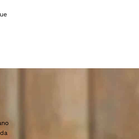
que
ano
 da