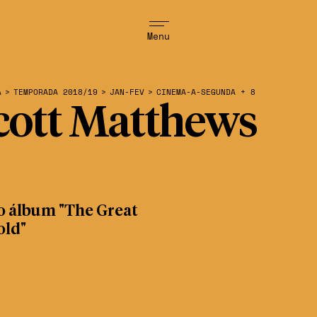
Menu
A
>
TEMPORADA 2018/19
>
JAN-FEV
>
CINEMA-A-SEGUNDA + 8
cott Matthews
o álbum "The Great
old"