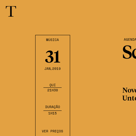
AGEND
MÚSICA
S
31
JAN
,2019
QUI
Nov
21H30
Unt
DURAÇÃO
1H15
VER PREÇOS