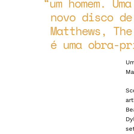
um homem. Uma
novo disco de
Matthews, The
é uma obra-pr
Um
Ma
Sc
ar
Be
Dy
se