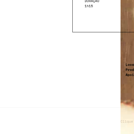
DURAÇÃO
1h15
Loca
Prod
Apo
Clique