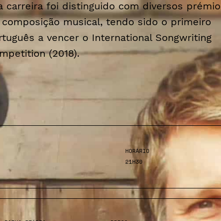
a carreira foi distinguido com diversos prémi
 composição musical, tendo sido o primeiro
rtuguês a vencer o International Songwriting
mpetition (2018).
HORÁRIO
21H30