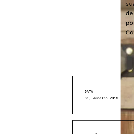
su
de
po
Co
DATA
31, Janeiro 2019