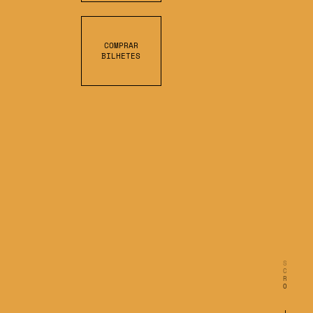
COMPRAR
BILHETES
S
C
R
O
L
L