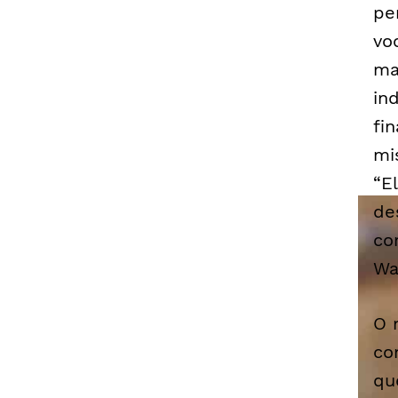
pe
vo
ma
in
fi
mi
“E
de
co
Wa
O 
co
qu