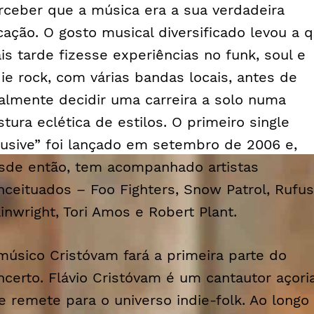
rceber que a música era a sua verdadeira
cação. O gosto musical diversificado levou a 
is tarde fizesse experiências no
funk
,
soul
e
die rock
, com várias bandas locais, antes de
nalmente decidir uma carreira a solo numa
stura eclética de estilos. O primeiro single
lusive” foi lançado em setembro de 2006 e,
sde então, tem acompanhado artistas
nceituados – Foo Fighters, Snow Patrol, Rufus
inwright, Tori Amos e Robert Plant.
músico Cristóvam fará a primeira parte do
ncerto. Flávio Cristóvam é um cantautor açori
e remete para o universo
indie-folk
. Ao longo