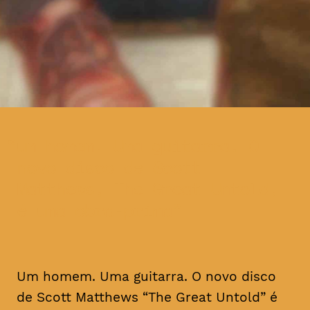
um homem. Uma guitarra. O
novo disco de Scott
Matthews, The Great Untold,
é uma obra-prima
Um homem. Uma guitarra. O novo disco
de Scott Matthews “The Great Untold” é