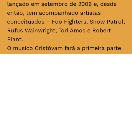
lançado em setembro de 2006 e, desde
então, tem acompanhado artistas
conceituados – Foo Fighters, Snow Patrol,
Rufus Wainwright, Tori Amos e Robert
Plant.
O músico Cristóvam fará a primeira parte
do concerto. Flávio Cristóvam é um
cantautor açoriano que remete para o
universo
indie-folk
. Ao longo da sua
carreira foi distinguido com diversos
prémios de composição musical, tendo
sido o primeiro português a vencer o
International Songwriting Competition
(2018).