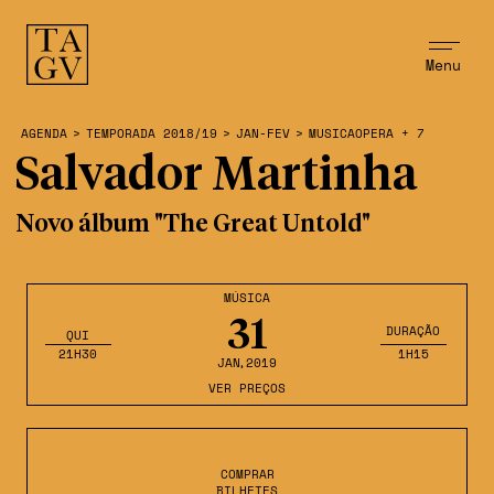
Menu
AGENDA
>
TEMPORADA 2018/19
>
JAN-FEV
>
MUSICAOPERA + 7
Salvador Martinha
Novo álbum "The Great Untold"
MÚSICA
31
DURAÇÃO
QUI
21H30
1H15
JAN
,2019
VER PREÇOS
COMPRAR
BILHETES