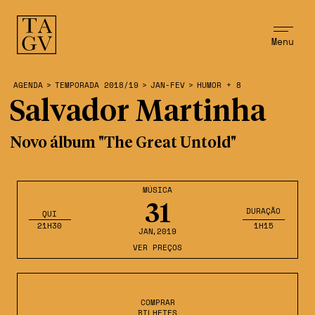
Menu
AGENDA
>
TEMPORADA 2018/19
>
JAN-FEV
>
HUMOR + 8
Salvador Martinha
Novo álbum "The Great Untold"
MÚSICA
31
DURAÇÃO
QUI
21H30
1H15
JAN
,2019
VER PREÇOS
COMPRAR
BILHETES