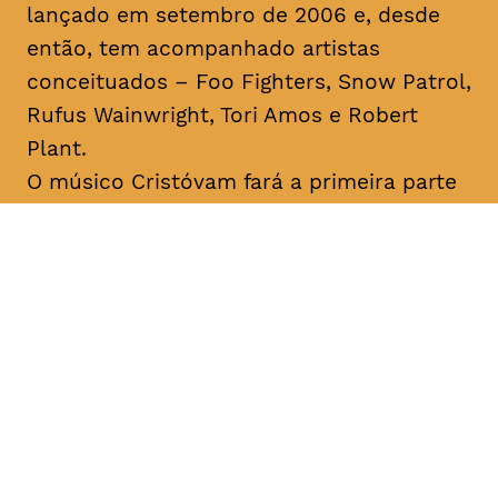
lançado em setembro de 2006 e, desde
então, tem acompanhado artistas
conceituados – Foo Fighters, Snow Patrol,
Rufus Wainwright, Tori Amos e Robert
Plant.
O músico Cristóvam fará a primeira parte
do concerto. Flávio Cristóvam é um
cantautor açoriano que remete para o
universo
indie-folk
. Ao longo da sua
carreira foi distinguido com diversos
prémios de composição musical, tendo
sido o primeiro português a vencer o
International Songwriting Competition
(2018).