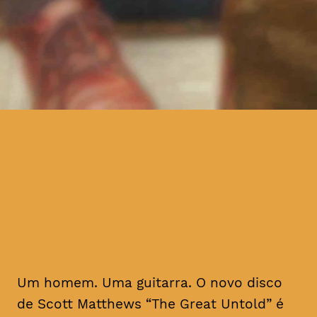
um homem. Uma guitarra. O
novo disco de Scott
Matthews, The Great Untold,
é uma obra-prima
Um homem. Uma guitarra. O novo disco
de Scott Matthews “The Great Untold” é