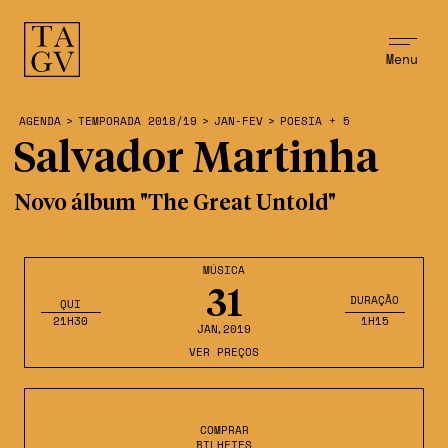
Menu
AGENDA
>
TEMPORADA 2018/19
>
JAN-FEV
>
POESIA + 5
Salvador Martinha
Novo álbum "The Great Untold"
MÚSICA
31
DURAÇÃO
QUI
21H30
1H15
JAN
,2019
VER PREÇOS
COMPRAR
BILHETES