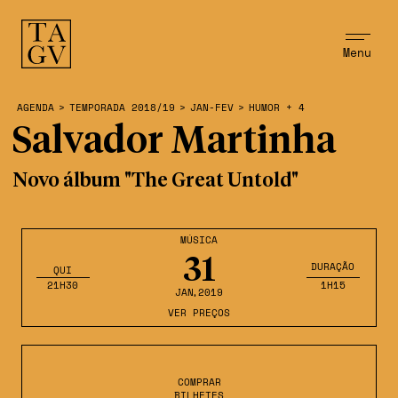
Menu
AGENDA
>
TEMPORADA 2018/19
>
JAN-FEV
>
HUMOR + 4
Salvador Martinha
Novo álbum "The Great Untold"
MÚSICA
31
DURAÇÃO
QUI
21H30
1H15
JAN
,2019
VER PREÇOS
COMPRAR
BILHETES