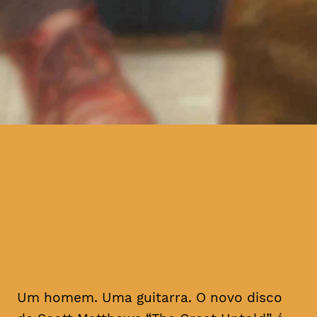
um homem. Uma guitarra. O
novo disco de Scott
Matthews, The Great Untold,
é uma obra-prima
Um homem. Uma guitarra. O novo disco