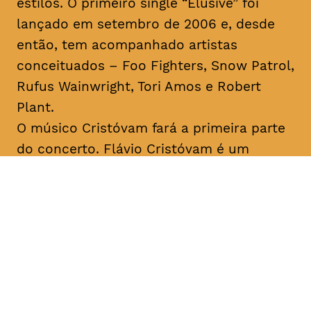
estilos. O primeiro single “Elusive” foi
lançado em setembro de 2006 e, desde
então, tem acompanhado artistas
conceituados – Foo Fighters, Snow Patrol,
Rufus Wainwright, Tori Amos e Robert
Plant.
O músico Cristóvam fará a primeira parte
do concerto. Flávio Cristóvam é um
cantautor açoriano que remete para o
universo
indie-folk
. Ao longo da sua
carreira foi distinguido com diversos
prémios de composição musical, tendo
sido o primeiro português a vencer o
International Songwriting Competition
(2018).