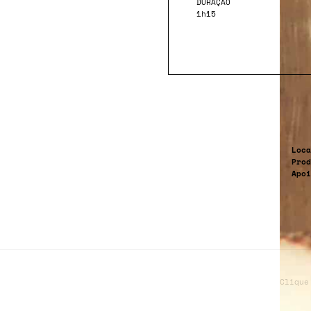
DURAÇÃO
1h15
Loca
Prod
Apo
Clique