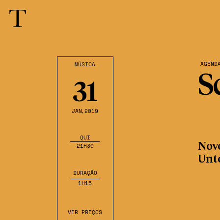
AGEND
MÚSICA
S
31
JAN
,2019
QUI
Nov
21H30
Unt
DURAÇÃO
1H15
VER PREÇOS