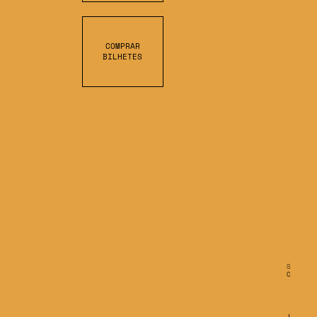
COMPRAR
BILHETES
S
C
R
O
L
L