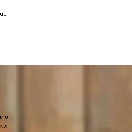
que
ano
 da