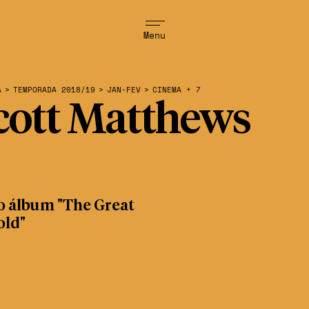
Menu
A
>
TEMPORADA 2018/19
>
JAN-FEV
>
CINEMA + 7
cott Matthews
o álbum "The Great
old"