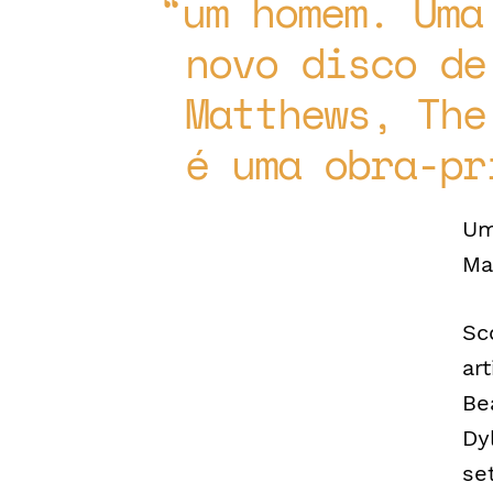
um homem. Uma
novo disco de
Matthews, The
é uma obra-pr
Um
Ma
Sc
ar
Be
Dy
se