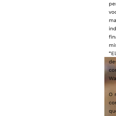
pe
vo
ma
in
fi
mi
“E
de
co
Wa
O 
co
qu