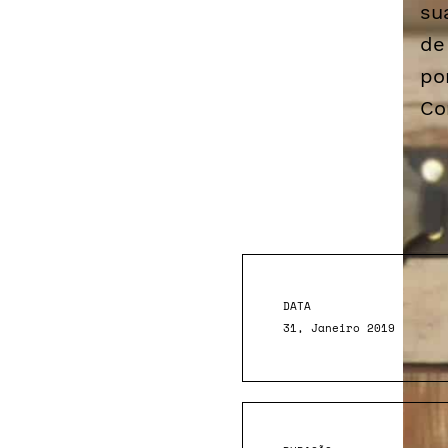
su
de
po
Co
DATA
31, Janeiro 2019