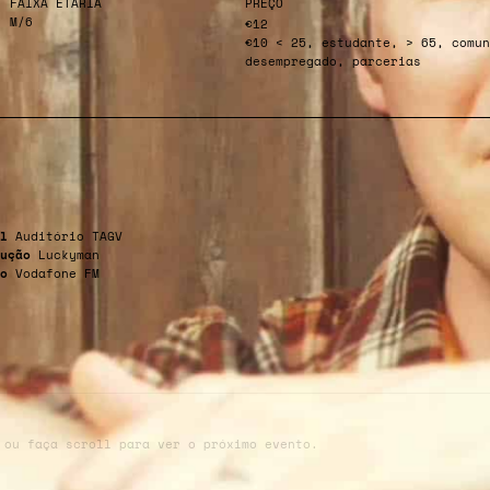
FAIXA ETÁRIA
PREÇO
M/6
€12
€10 < 25, estudante, > 65, comun
desempregado, parcerias
l
Auditório TAGV
ução
Luckyman
io
Vodafone FM
 ou faça scroll para ver o próximo evento.