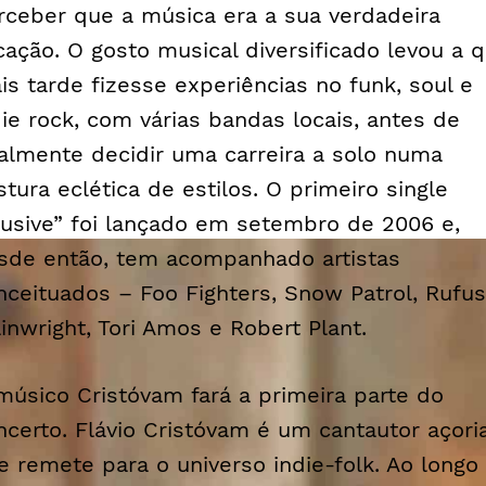
rceber que a música era a sua verdadeira
cação. O gosto musical diversificado levou a 
is tarde fizesse experiências no
funk
,
soul
e
die rock
, com várias bandas locais, antes de
nalmente decidir uma carreira a solo numa
stura eclética de estilos. O primeiro single
lusive” foi lançado em setembro de 2006 e,
sde então, tem acompanhado artistas
nceituados – Foo Fighters, Snow Patrol, Rufus
inwright, Tori Amos e Robert Plant.
músico Cristóvam fará a primeira parte do
ncerto. Flávio Cristóvam é um cantautor açori
e remete para o universo
indie-folk
. Ao longo