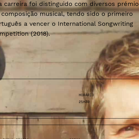
a carreira foi distinguido com diversos prémi
 composição musical, tendo sido o primeiro
rtuguês a vencer o International Songwriting
mpetition (2018).
HORÁRIO
21H30