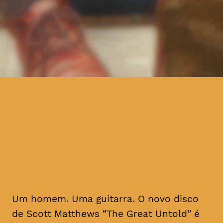
um homem. Uma guitarra. O
novo disco de Scott
Matthews, The Great Untold,
é uma obra-prima
Um homem. Uma guitarra. O novo disco
de Scott Matthews “The Great Untold” é