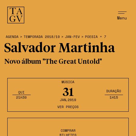
Menu
AGENDA
>
TEMPORADA 2018/19
>
JAN-FEV
>
POESIA + 7
Salvador Martinha
Novo álbum "The Great Untold"
MÚSICA
31
DURAÇÃO
QUI
21H30
1H15
JAN
,2019
VER PREÇOS
COMPRAR
BILHETES