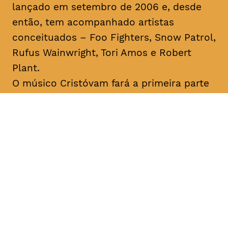
lançado em setembro de 2006 e, desde
então, tem acompanhado artistas
conceituados – Foo Fighters, Snow Patrol,
Rufus Wainwright, Tori Amos e Robert
Plant.
O músico Cristóvam fará a primeira parte
do concerto. Flávio Cristóvam é um
cantautor açoriano que remete para o
universo
indie-folk
. Ao longo da sua
carreira foi distinguido com diversos
prémios de composição musical, tendo
sido o primeiro português a vencer o
International Songwriting Competition
(2018).