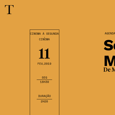
AGEND
CINEMA À SEGUNDA
,
S
CINEMA
11
M
FEV
,2019
De M
SEG
18H30
DURAÇÃO
2H20