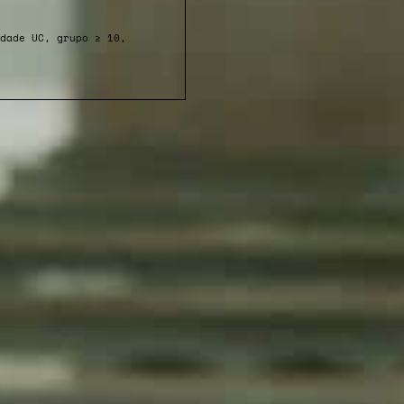
dade UC, grupo ≥ 10,