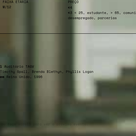
FAIXA ETÁRIA
PREÇO
M/12
€4
€3 < 25, estudante, > 65, comuni
desempregado, parcerias
l
Auditório TAGV
Timothy Spall, Brenda Blethyn, Phyllis Logan
em
Reino Unido, 1996
 ou faça scroll para ver o próximo evento.