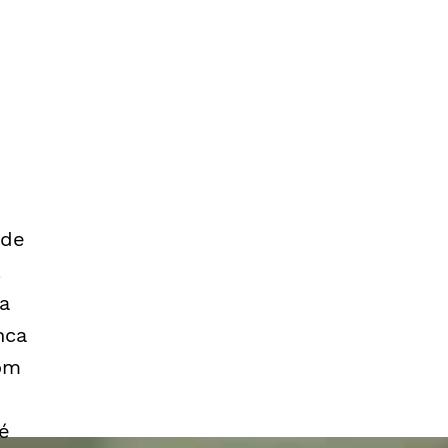
 de
,
a
nca
com
é