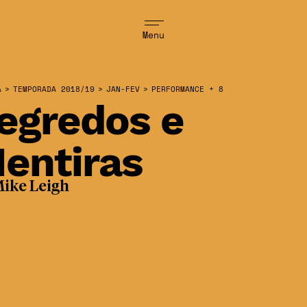
Menu
A
>
TEMPORADA 2018/19
>
JAN-FEV
>
PERFORMANCE + 8
egredos e
entiras
ike Leigh