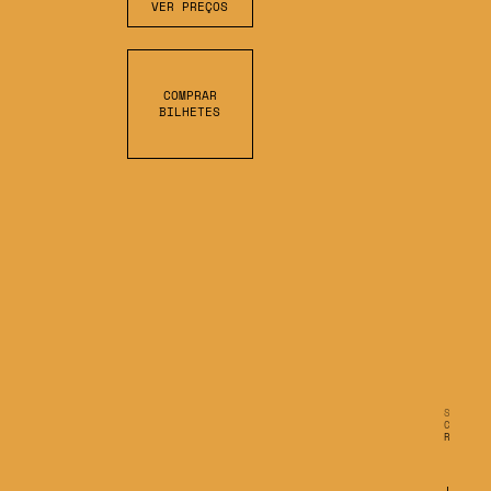
VER PREÇOS
COMPRAR
BILHETES
S
C
R
O
L
L