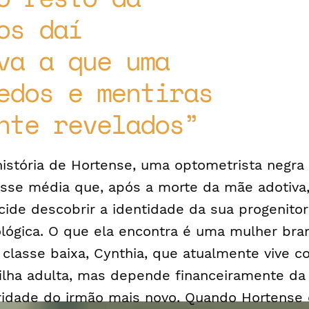
os daí
va a que uma
edos e mentiras
nte revelados
história de Hortense, uma optometrista negra
asse média que, após a morte da mãe adotiva
cide descobrir a identidade da sua progenitor
ológica. O que ela encontra é uma mulher bra
 classe baixa, Cynthia, que atualmente vive 
filha adulta, mas depende financeiramente da
ridade do irmão mais novo. Quando Hortense 