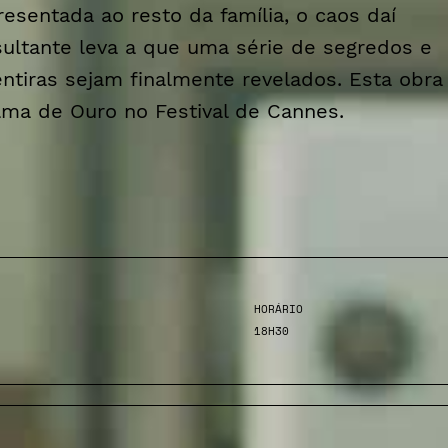
resentada ao resto da família, o caos daí
sultante leva a que uma série de segredos e
ntiras sejam finalmente revelados. Esta obra 
lma de Ouro no Festival de Cannes.
HORÁRIO
18H30