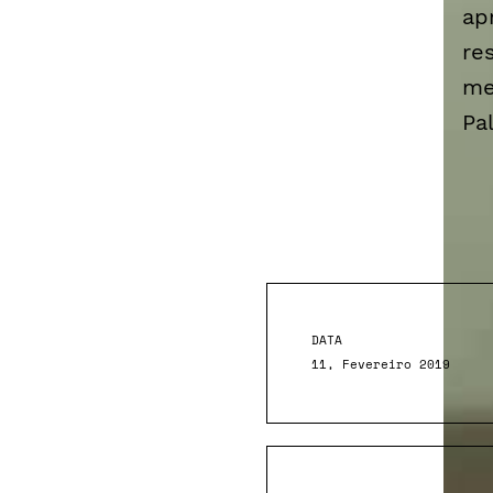
ap
re
me
Pa
DATA
11, Fevereiro 2019