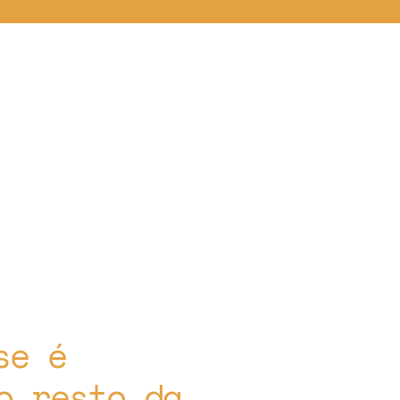
se é
o resto da