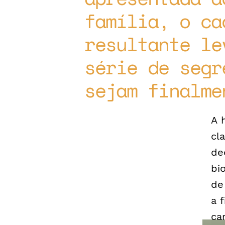
família, o ca
resultante le
série de segr
sejam finalme
A 
cl
de
bi
de
a 
ca