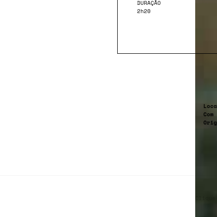
DURAÇÃO
2h20
Loca
Com
Orig
Clique