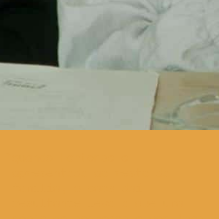
quando Hortense é
apresentada ao resto da
família, o caos daí
resultante leva a que uma
série de segredos e mentiras