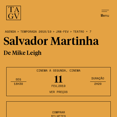
Menu
AGENDA
>
TEMPORADA 2018/19
>
JAN-FEV
>
TEATRO + 7
Salvador Martinha
De Mike Leigh
CINEMA À SEGUNDA
,
CINEMA
11
DURAÇÃO
SEG
18H30
2H20
FEV
,2019
VER PREÇOS
COMPRAR
BILHETES