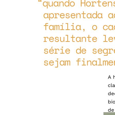
quando Horten
apresentada a
família, o ca
resultante le
série de segr
sejam finalme
A 
cl
de
bi
de