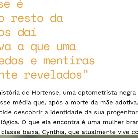
se é
o resto da
os daí
va a que uma
edos e mentiras
nte revelados
história de Hortense, uma optometrista negra
asse média que, após a morte da mãe adotiva
cide descobrir a identidade da sua progenitor
ológica. O que ela encontra é uma mulher bra
 classe baixa, Cynthia, que atualmente vive 