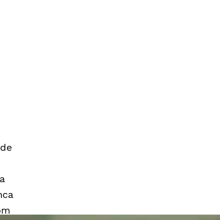
 de
,
a
nca
com