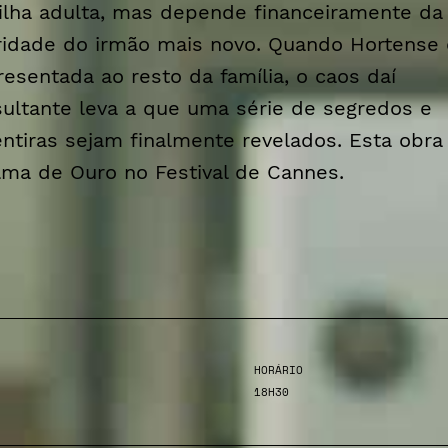
filha adulta, mas depende financeiramente da
ridade do irmão mais novo. Quando Hortense 
resentada ao resto da família, o caos daí
sultante leva a que uma série de segredos e
ntiras sejam finalmente revelados. Esta obra 
lma de Ouro no Festival de Cannes.
HORÁRIO
18H30