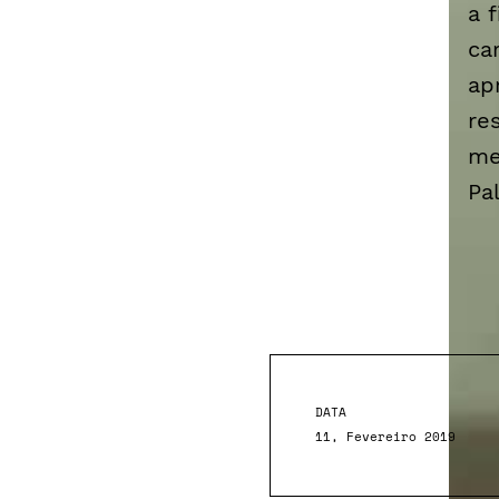
a 
ca
ap
re
me
Pa
DATA
11, Fevereiro 2019