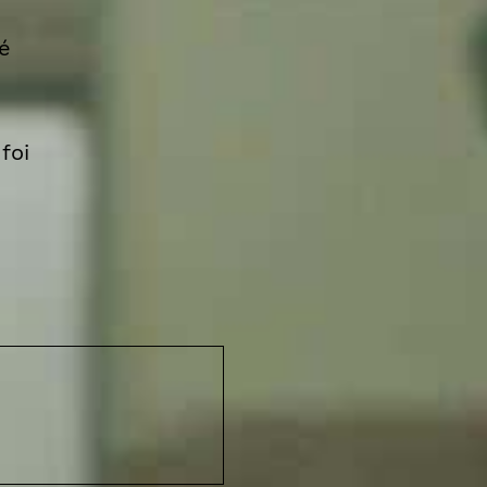
é
foi