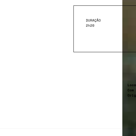
DURAÇÃO
2h20
Loca
Com
Orig