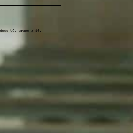
dade UC, grupo ≥ 10,