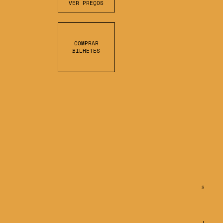
VER PREÇOS
COMPRAR
BILHETES
S
C
R
O
L
L