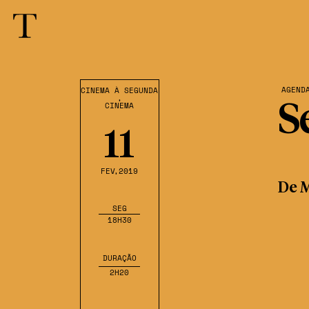
AGEND
CINEMA À SEGUNDA
,
CINEMA
S
11
FEV
,2019
De M
SEG
18H30
DURAÇÃO
2H20