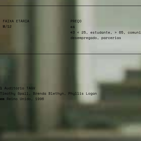
FAIXA ETÁRIA
PREÇO
M/12
€4
€3 < 25, estudante, > 65, comuni
desempregado, parcerias
l
Auditório TAGV
Timothy Spall, Brenda Blethyn, Phyllis Logan
em
Reino Unido, 1996