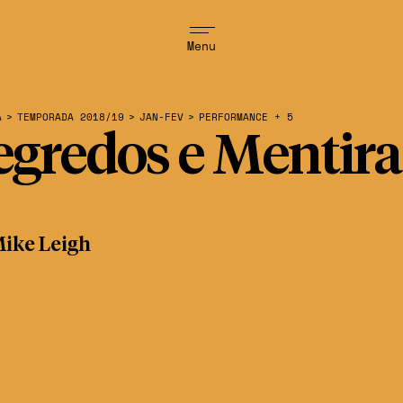
Menu
A
>
TEMPORADA 2018/19
>
JAN-FEV
>
PERFORMANCE + 5
egredos e Mentira
ike Leigh