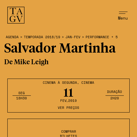
Menu
AGENDA
>
TEMPORADA 2018/19
>
JAN-FEV
>
PERFORMANCE + 5
Salvador Martinha
De Mike Leigh
CINEMA À SEGUNDA
,
CINEMA
11
DURAÇÃO
SEG
18H30
2H20
FEV
,2019
VER PREÇOS
COMPRAR
BILHETES