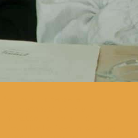
quando Hortense é
apresentada ao resto da
família, o caos daí
resultante leva a que uma
série de segredos e mentiras