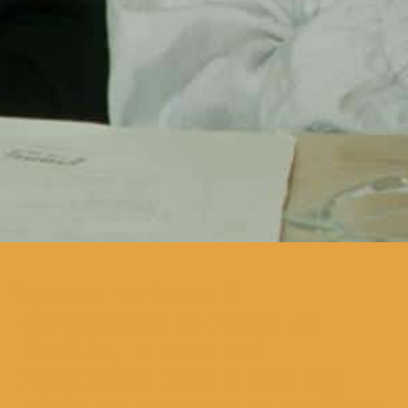
quando Hortense é
apresentada ao resto da
família, o caos daí
resultante leva a que uma
série de segredos e mentiras