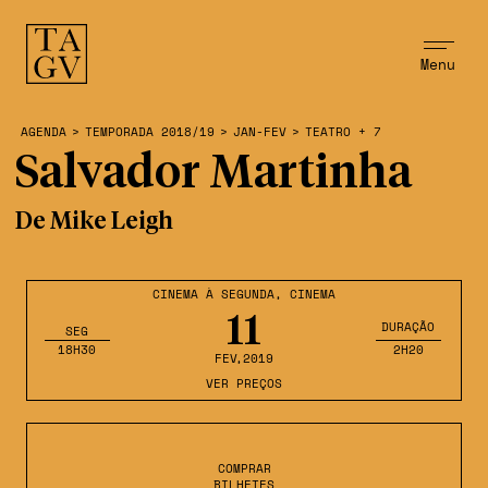
Menu
AGENDA
>
TEMPORADA 2018/19
>
JAN-FEV
>
TEATRO + 7
Salvador Martinha
De Mike Leigh
CINEMA À SEGUNDA
,
CINEMA
11
DURAÇÃO
SEG
18H30
2H20
FEV
,2019
VER PREÇOS
COMPRAR
BILHETES