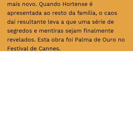
mais novo. Quando Hortense é
apresentada ao resto da família, o caos
daí resultante leva a que uma série de
segredos e mentiras sejam finalmente
revelados. Esta obra foi Palma de Ouro no
Festival de Cannes.
DATA
HORÁRIO
11, Fevereiro 2019
18H30
DURAÇÃO
FAIXA ETÁRIA
PREÇO
2h20
M/12
€4