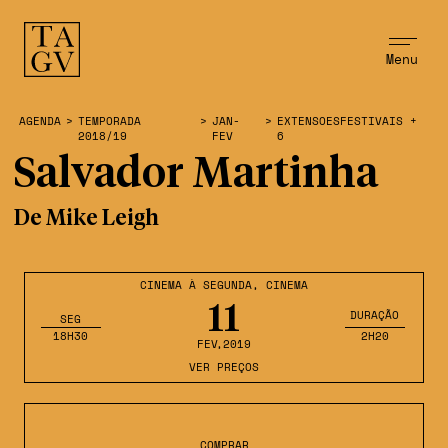
Menu
AGENDA
>
TEMPORADA
>
JAN-
>
EXTENSOESFESTIVAIS +
2018/19
FEV
6
Salvador Martinha
De Mike Leigh
CINEMA À SEGUNDA
,
CINEMA
11
DURAÇÃO
SEG
18H30
2H20
FEV
,2019
VER PREÇOS
COMPRAR