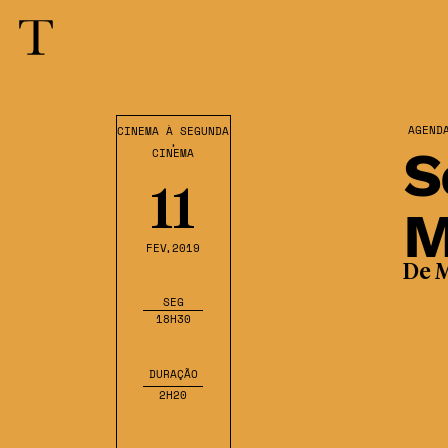
AGEND
CINEMA À SEGUNDA
,
S
CINEMA
11
M
FEV
,2019
De M
SEG
18H30
DURAÇÃO
2H20