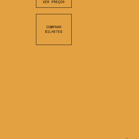
VER PREÇOS
COMPRAR
BILHETES
S
C
R
O
L
L