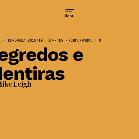
Menu
A
>
TEMPORADA 2018/19
>
JAN-FEV
>
PERFORMANCE + 8
egredos e
entiras
ike Leigh