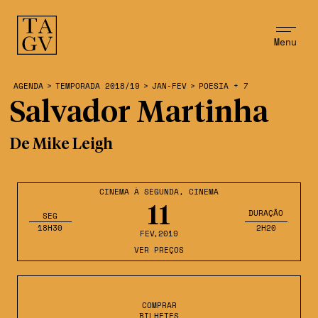
Menu
AGENDA
>
TEMPORADA 2018/19
>
JAN-FEV
>
POESIA + 7
Salvador Martinha
De Mike Leigh
CINEMA À SEGUNDA
,
CINEMA
11
DURAÇÃO
SEG
18H30
2H20
FEV
,2019
VER PREÇOS
COMPRAR
BILHETES