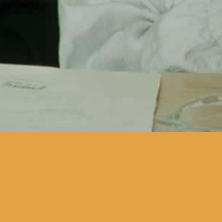
quando Hortense é
apresentada ao resto da
família, o caos daí
resultante leva a que uma
série de segredos e mentiras