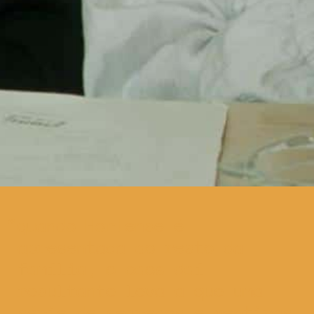
quando Hortense é
apresentada ao resto da
família, o caos daí
resultante leva a que uma
série de segredos e mentiras