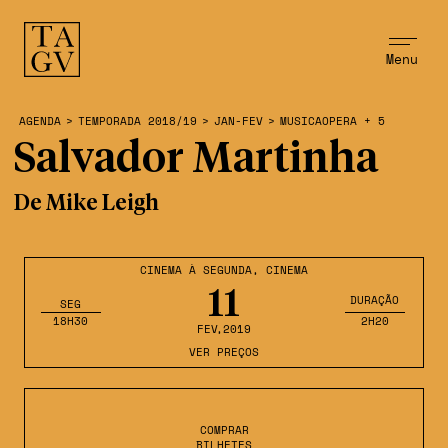
Menu
AGENDA
>
TEMPORADA 2018/19
>
JAN-FEV
>
MUSICAOPERA + 5
Salvador Martinha
De Mike Leigh
CINEMA À SEGUNDA
,
CINEMA
11
DURAÇÃO
SEG
18H30
2H20
FEV
,2019
VER PREÇOS
COMPRAR
BILHETES