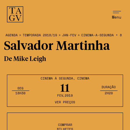
Menu
AGENDA
>
TEMPORADA 2018/19
>
JAN-FEV
>
CINEMA-A-SEGUNDA + 8
Salvador Martinha
De Mike Leigh
CINEMA À SEGUNDA
,
CINEMA
11
DURAÇÃO
SEG
18H30
2H20
FEV
,2019
VER PREÇOS
COMPRAR
BILHETES