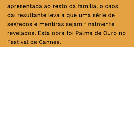
apresentada ao resto da família, o caos
daí resultante leva a que uma série de
segredos e mentiras sejam finalmente
revelados. Esta obra foi Palma de Ouro no
Festival de Cannes.
DATA
HORÁRIO
11, Fevereiro 2019
18H30
DURAÇÃO
FAIXA ETÁRIA
PREÇO
2h20
M/12
€4
€3 < 25, estudante, > 65,