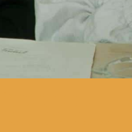
quando Hortense é
apresentada ao resto da
família, o caos daí
resultante leva a que uma
série de segredos e mentiras