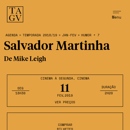
Menu
AGENDA
>
TEMPORADA 2018/19
>
JAN-FEV
>
HUMOR + 7
Salvador Martinha
De Mike Leigh
CINEMA À SEGUNDA
,
CINEMA
11
DURAÇÃO
SEG
18H30
2H20
FEV
,2019
VER PREÇOS
COMPRAR
BILHETES