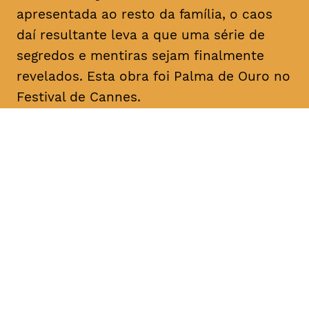
apresentada ao resto da família, o caos
daí resultante leva a que uma série de
segredos e mentiras sejam finalmente
revelados. Esta obra foi Palma de Ouro no
Festival de Cannes.
DATA
HORÁRIO
11, Fevereiro 2019
18H30
DURAÇÃO
FAIXA ETÁRIA
PREÇO
2h20
M/12
€4
€3 < 25, estudante, > 65,