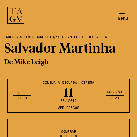
Menu
AGENDA
>
TEMPORADA 2018/19
>
JAN-FEV
>
POESIA + 6
Salvador Martinha
De Mike Leigh
CINEMA À SEGUNDA
,
CINEMA
11
DURAÇÃO
SEG
18H30
2H20
FEV
,2019
VER PREÇOS
COMPRAR
BILHETES