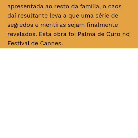
apresentada ao resto da família, o caos
daí resultante leva a que uma série de
segredos e mentiras sejam finalmente
revelados. Esta obra foi Palma de Ouro no
Festival de Cannes.
DATA
HORÁRIO
11, Fevereiro 2019
18H30
DURAÇÃO
FAIXA ETÁRIA
PREÇO
2h20
M/12
€4
€3 < 25, estudante, > 65,