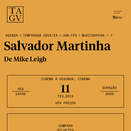
Menu
AGENDA
>
TEMPORADA 2018/19
>
JAN-FEV
>
MUSICAOPERA + 7
Salvador Martinha
De Mike Leigh
CINEMA À SEGUNDA
,
CINEMA
11
DURAÇÃO
SEG
18H30
2H20
FEV
,2019
VER PREÇOS
COMPRAR
BILHETES