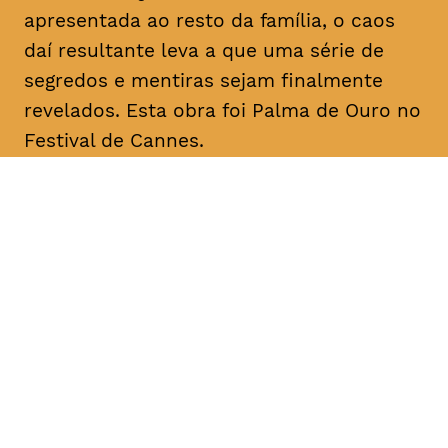
apresentada ao resto da família, o caos
daí resultante leva a que uma série de
segredos e mentiras sejam finalmente
revelados. Esta obra foi Palma de Ouro no
Festival de Cannes.
DATA
HORÁRIO
11, Fevereiro 2019
18H30
DURAÇÃO
FAIXA ETÁRIA
PREÇO
2h20
M/12
€4
€3 < 25, estudante, > 65,