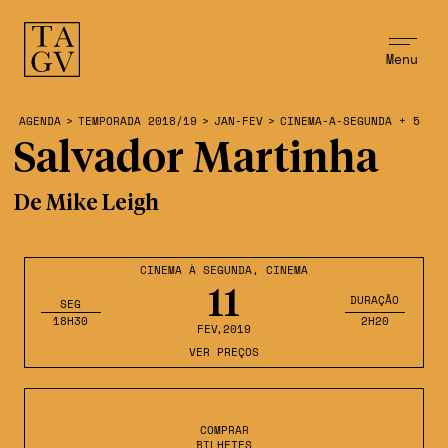
Menu
AGENDA
>
TEMPORADA 2018/19
>
JAN-FEV
>
CINEMA-A-SEGUNDA + 5
Salvador Martinha
De Mike Leigh
CINEMA À SEGUNDA
,
CINEMA
11
DURAÇÃO
SEG
18H30
2H20
FEV
,2019
VER PREÇOS
COMPRAR
BILHETES