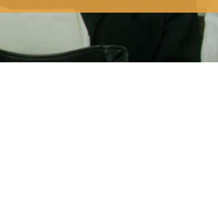
se é
o resto da