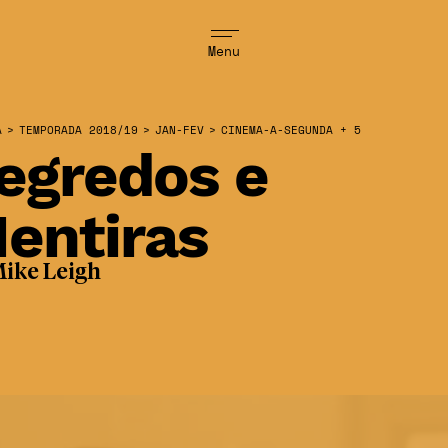
Menu
A
>
TEMPORADA 2018/19
>
JAN-FEV
>
CINEMA-A-SEGUNDA + 5
egredos e
entiras
ike Leigh