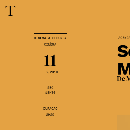
AGEND
CINEMA À SEGUNDA
,
S
CINEMA
11
M
FEV
,2019
De M
SEG
18H30
DURAÇÃO
2H20