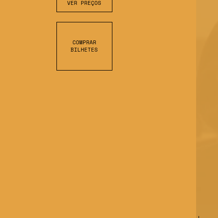
VER PREÇOS
COMPRAR
BILHETES
S
C
R
O
L
L