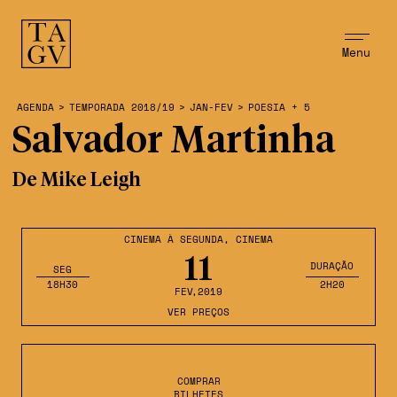
Menu
AGENDA
>
TEMPORADA 2018/19
>
JAN-FEV
>
POESIA + 5
Salvador Martinha
De Mike Leigh
CINEMA À SEGUNDA
,
CINEMA
11
DURAÇÃO
SEG
18H30
2H20
FEV
,2019
VER PREÇOS
COMPRAR
BILHETES