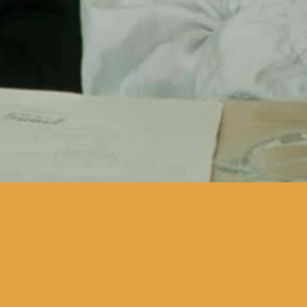
quando Hortense é
apresentada ao resto da
família, o caos daí
resultante leva a que uma
série de segredos e mentiras