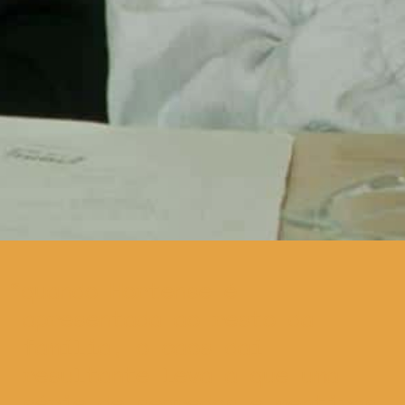
quando Hortense é
apresentada ao resto da
família, o caos daí
resultante leva a que uma
série de segredos e mentiras