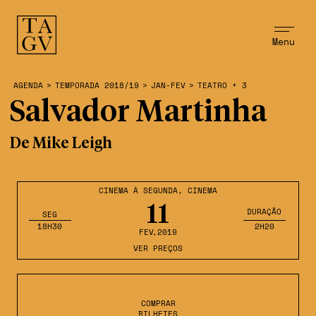
Menu
AGENDA
>
TEMPORADA 2018/19
>
JAN-FEV
>
TEATRO + 3
Salvador Martinha
De Mike Leigh
CINEMA À SEGUNDA
,
CINEMA
11
DURAÇÃO
SEG
18H30
2H20
FEV
,2019
VER PREÇOS
COMPRAR
BILHETES