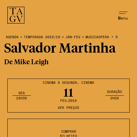
Menu
AGENDA
>
TEMPORADA 2018/19
>
JAN-FEV
>
MUSICAOPERA + 5
Salvador Martinha
De Mike Leigh
CINEMA À SEGUNDA
,
CINEMA
11
DURAÇÃO
SEG
18H30
2H20
FEV
,2019
VER PREÇOS
COMPRAR
BILHETES