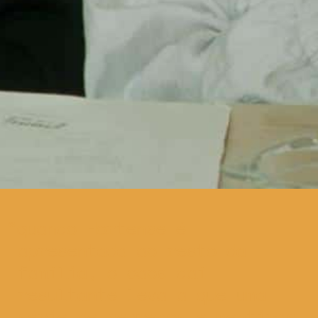
quando Hortense é
apresentada ao resto da
família, o caos daí
resultante leva a que uma
série de segredos e mentiras