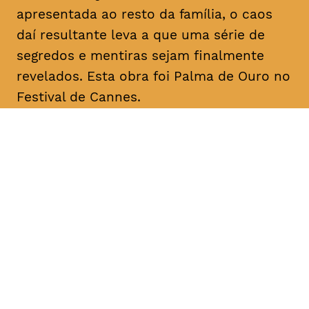
apresentada ao resto da família, o caos
daí resultante leva a que uma série de
segredos e mentiras sejam finalmente
revelados. Esta obra foi Palma de Ouro no
Festival de Cannes.
DATA
HORÁRIO
11, Fevereiro 2019
18H30
DURAÇÃO
FAIXA ETÁRIA
PREÇO
2h20
M/12
€4
€3 < 25, estudante, > 65,