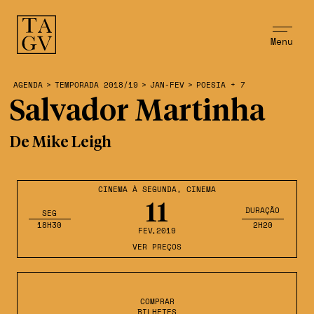
Menu
AGENDA
>
TEMPORADA 2018/19
>
JAN-FEV
>
POESIA + 7
Salvador Martinha
De Mike Leigh
CINEMA À SEGUNDA
,
CINEMA
11
DURAÇÃO
SEG
18H30
2H20
FEV
,2019
VER PREÇOS
COMPRAR
BILHETES