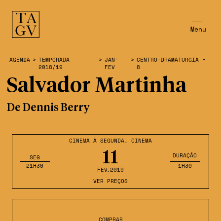
Menu
AGENDA
>
TEMPORADA
>
JAN-
>
CENTRO-DRAMATURGIA +
2018/19
FEV
8
Salvador Martinha
De Dennis Berry
CINEMA À SEGUNDA
,
CINEMA
11
DURAÇÃO
SEG
21H30
1H30
FEV
,2019
VER PREÇOS
COMPRAR