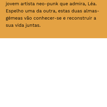
jovem artista
neo-punk
que admira, Léa.
Espelho uma da outra, estas duas almas-
gémeas vão conhecer-se e reconstruir a
sua vida juntas.
DATA
HORÁRIO
11, Fevereiro 2019
21H30
DURAÇÃO
FAIXA ETÁRIA
PREÇO
1h30
M/14
€4
€3 < 25, estudante, > 65,
comunidade UC, grupo ≥ 10,
desempregado, parcerias