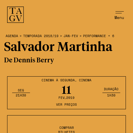
Menu
AGENDA
>
TEMPORADA 2018/19
>
JAN-FEV
>
PERFORMANCE + 6
Salvador Martinha
De Dennis Berry
CINEMA À SEGUNDA
,
CINEMA
11
DURAÇÃO
SEG
21H30
1H30
FEV
,2019
VER PREÇOS
COMPRAR
BILHETES