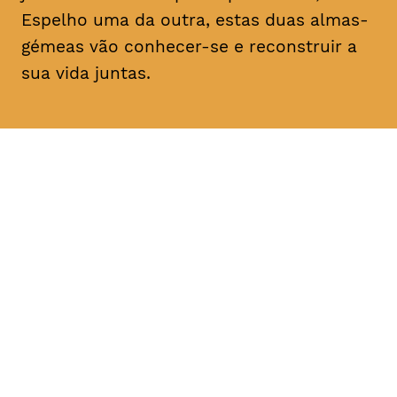
Espelho uma da outra, estas duas almas-
gémeas vão conhecer-se e reconstruir a
sua vida juntas.
DATA
HORÁRIO
11, Fevereiro 2019
21H30
DURAÇÃO
FAIXA ETÁRIA
PREÇO
1h30
M/14
€4
€3 < 25, estudante, > 65,
comunidade UC, grupo ≥ 10,
desempregado, parcerias