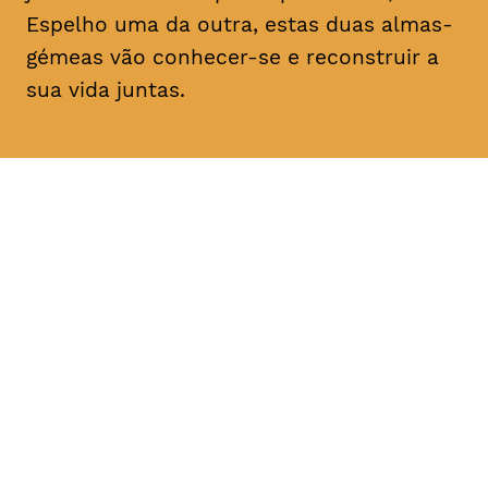
Espelho uma da outra, estas duas almas-
gémeas vão conhecer-se e reconstruir a
sua vida juntas.
DATA
HORÁRIO
11, Fevereiro 2019
21H30
DURAÇÃO
FAIXA ETÁRIA
PREÇO
1h30
M/14
€4
€3 < 25, estudante, > 65,
comunidade UC, grupo ≥ 10,
desempregado, parcerias