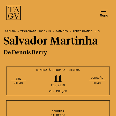
Menu
AGENDA
>
TEMPORADA 2018/19
>
JAN-FEV
>
PERFORMANCE + 5
Salvador Martinha
De Dennis Berry
CINEMA À SEGUNDA
,
CINEMA
11
DURAÇÃO
SEG
21H30
1H30
FEV
,2019
VER PREÇOS
COMPRAR
BILHETES