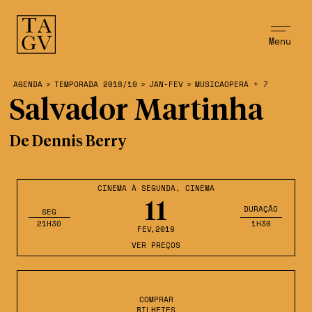
Menu
AGENDA
>
TEMPORADA 2018/19
>
JAN-FEV
>
MUSICAOPERA + 7
Salvador Martinha
De Dennis Berry
CINEMA À SEGUNDA
,
CINEMA
11
DURAÇÃO
SEG
21H30
1H30
FEV
,2019
VER PREÇOS
COMPRAR
BILHETES